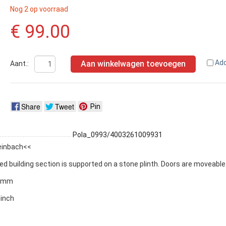
Nog 2 op voorraad
€ 99.00
Ad
Aan winkelwagen toevoegen
Aant.:
Share
Tweet
Pin
Pola_0993/4003261009931
leinbach<<
d building section is supported on a stone plinth. Doors are moveabl
0 mm
 inch