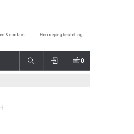
den & contact
Herroeping bestelling
0
H