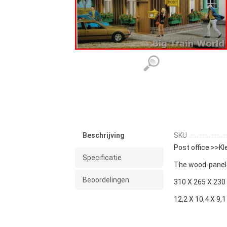
Beschrijving
SKU
Post office >>K
Specificatie
The wood-panele
Beoordelingen
310 X 265 X 23
12,2 X 10,4 X 9,1