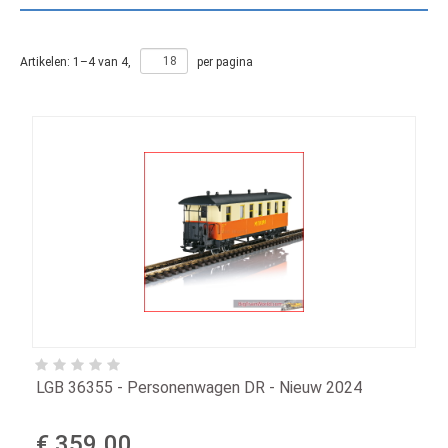
Artikelen:
1
–
4
van
4
,
per pagina
LGB 36355 - Personenwagen DR - Nieuw 2024
€ 359.00