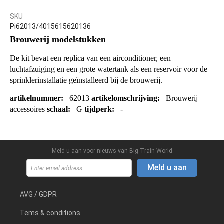
SKU
Pi62013/4015615620136
Brouwerij modelstukken
De kit
bevat
een replica
van
een
airconditioner
,
een
luchtafzuiging
en een
grote
watertank
als
een
reservoir
voor
de
sprinklerinstallatie
geïnstalleerd
bij de
brouwerij
.
artikelnummer:
62013
artikelomschrijving:
Brouwerij
accessoires
schaal:
G
tijdperk:
-
Meld u aan voor nieuws van Big Train World
Meld u aan
AVG / GDPR
Tems & conditions