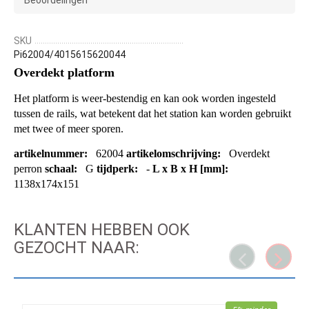
Beoordelingen
SKU
Pi62004/4015615620044
Overdekt platform
Het platform
is
weer
-
bestendig
en kan
ook
worden
ingesteld
tussen
de
rails
,
wat betekent dat
het station
kan worden gebruikt
met
twee of meer
sporen
.
artikelnummer:
62004
artikelomschrijving:
Overdekt
perron
schaal:
G
tijdperk:
-
L x B x H [mm]:
1138x174x151
KLANTEN HEBBEN OOK
GEZOCHT NAAR: