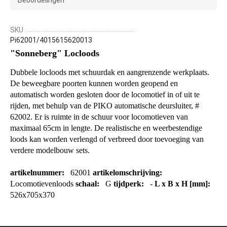
Beoordelingen
SKU
Pi62001/4015615620013
"Sonneberg" Locloods
Dubbele
locloods
met
schuur
dak en
aangrenzende
werkplaats
.
De
beweegbare
poorten
kunnen
worden
geopend
en
automatisch worden gesloten
door de
locomotief
in
of
uit te
rijden
,
met behulp
van de
PIKO
automatische
deursluiter
,
#
62002
.
Er is
ruimte
in de
schuur
voor
locomotieven
van
maximaal
65cm
in
lengte.
De realistische en weerbestendige
loods kan worden verlengd of verbreed door toevoeging van
verdere modelbouw sets.
artikelnummer:
62001
artikelomschrijving:
Locomotievenloods
schaal:
G
tijdperk:
-
L x B x H [mm]:
526x705x370