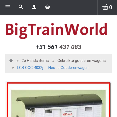
0
+31 561
431 083
2e Hands items
Gebruikte goederen wagons
LGB OCC 4032jt - Nestle Goederenwagen