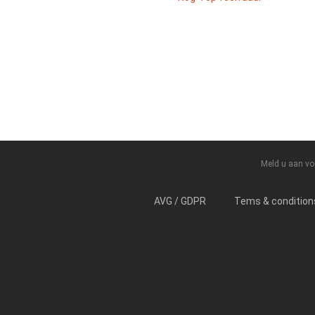
Meld u aan vo
AVG / GDPR
Tems & condition