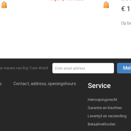
€ 
Op be
Mel
or nieuws van Big Train World
s
Contact, address, openingshours
Service
Herroepingsrecht
Garantie en klachten
Levertijd en verzending
Betaalmethoden