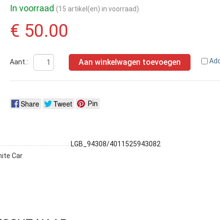
In voorraad
(15 artikel(en) in voorraad)
€ 50.00
Ad
Aan winkelwagen toevoegen
Aant.:
Share
Tweet
Pin
LGB_94308/4011525943082
ite Car