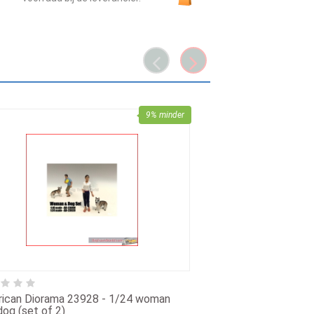
9% minder
Pola 331940 - Fruit
€ 26.25
ican Diorama 23928 - 1/24 woman
dog (set of 2)