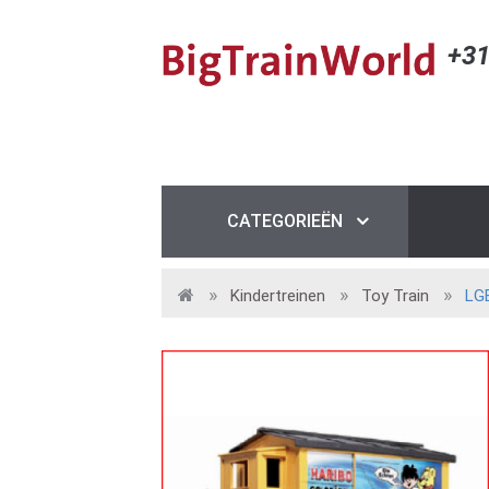
+31
CATEGORIEËN
Kindertreinen
Toy Train
LG