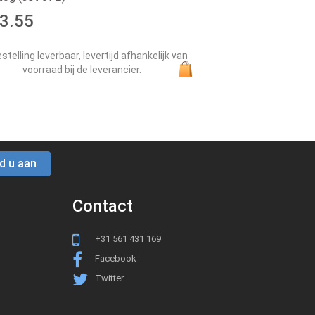
13.55
stelling leverbaar, levertijd afhankelijk van
voorraad bij de leverancier.
d u aan
Contact
+31 561 431 169
Facebook
Twitter