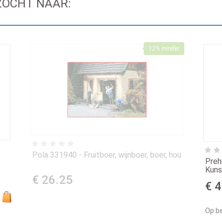
ZOCHT NAAR:
12% minder
Pola 331940 - Fruitboer, wijnboer, boer, hou
Preh
Kuns
€ 26.25
€ 4
Op be