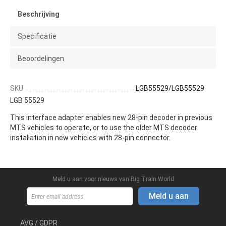
Beschrijving
Specificatie
Beoordelingen
SKU
LGB55529/LGB55529
LGB 55529
This
interface adapter
enables
new
28
-pin
decoder
in previous
MTS
vehicles
to operate
,
or
to use
the older
MTS decoder
installation
in new vehicles
with
28-
pin connector.
Meld u aan voor nieuws van Big Train World
Meld u aan
AVG / GDPR