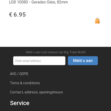
LGB 10080 - Gerades Gleis, 82mm
€ 6.95
Meld u aan voor nieuws van Big Train World
Meld u aan
AVG / GDPR
Tems & conditions
Contact, address, openingshours
Service