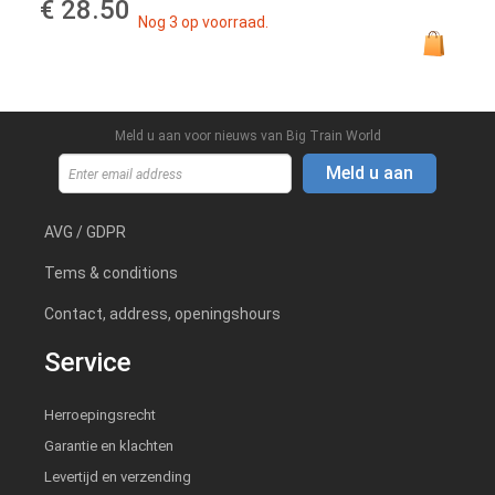
€ 28.50
Nog 3 op voorraad.
Meld u aan voor nieuws van Big Train World
Meld u aan
AVG / GDPR
Tems & conditions
Contact, address, openingshours
Service
Herroepingsrecht
Garantie en klachten
Levertijd en verzending