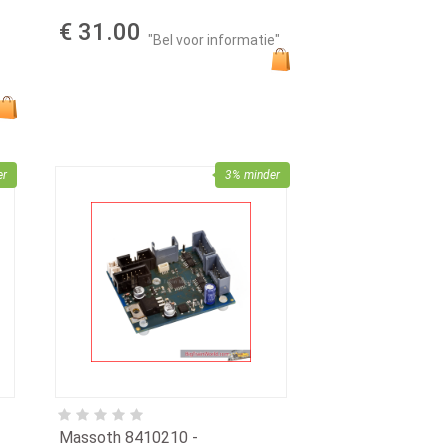
€ 31.00
"Bel voor informatie"
er
3% minder
Massoth 8410210 -