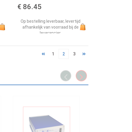
€ 86.45
d
Op bestelling leverbaar, levertijd
afhankelijk van voorraad bij de
leverancier.
1
2
3