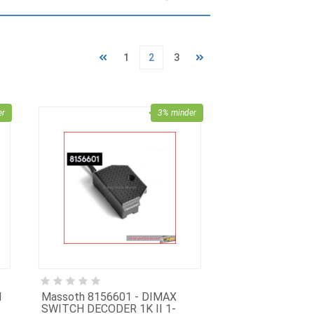
1
2
3
er
3% minder
N
Massoth 8156601 - DIMAX
SWITCH DECODER 1K II 1-