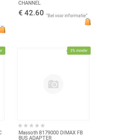
CHANNEL
€ 42.60
"Bel voor informatie"
d
er
3% minder
C
Massoth 8179000 DIMAX FB
BUS ADAPTER