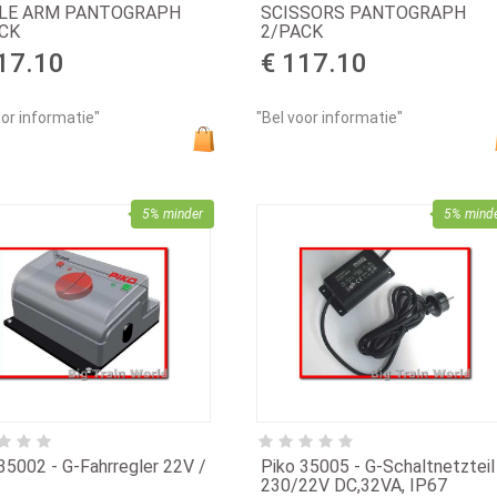
GLE ARM PANTOGRAPH
SCISSORS PANTOGRAPH
CK
2/PACK
17.10
€ 117.10
oor informatie"
"Bel voor informatie"
5% minder
5% mind
35002 - G-Fahrregler 22V /
Piko 35005 - G-Schaltnetzteil
230/22V DC,32VA, IP67