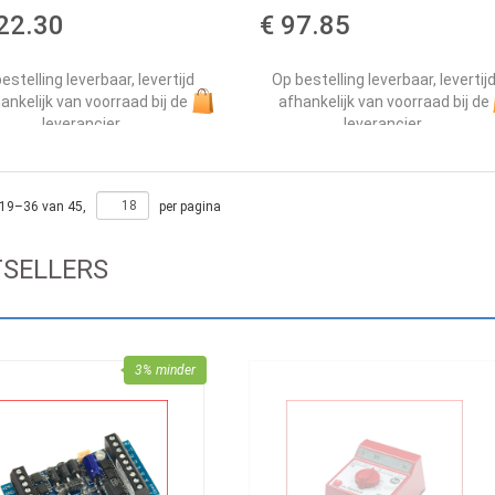
22.30
€ 97.85
estelling leverbaar, levertijd
Op bestelling leverbaar, levertij
ankelijk van voorraad bij de
afhankelijk van voorraad bij de
leverancier.
leverancier.
19
–
36
van
45
,
per pagina
TSELLERS
3% minder