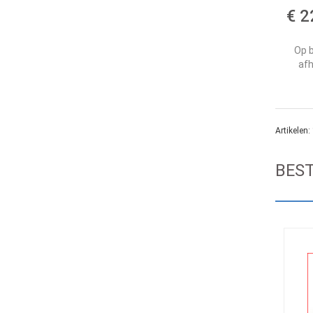
€ 2
Op b
afh
Artikelen:
BES