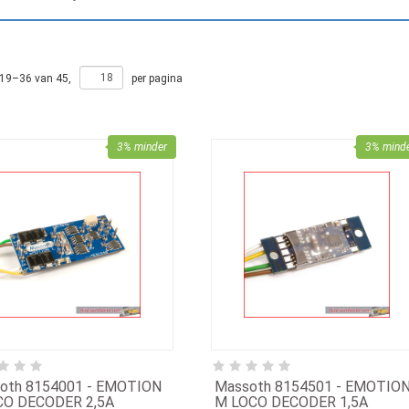
19
–
36
van
45
,
per pagina
3% minder
3% mind
oth 8154001 - EMOTION
Massoth 8154501 - EMOTIO
CO DECODER 2,5A
M LOCO DECODER 1,5A