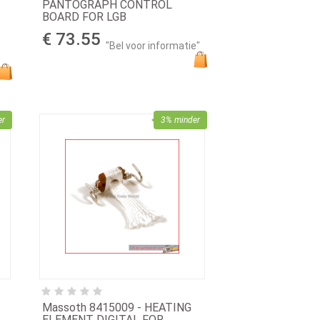
PANTOGRAPH CONTROL
BOARD FOR LGB
€ 73.55
"Bel voor informatie"
er
3% minder
Massoth 8415009 - HEATING
ELEMENT DIGITAL FOR