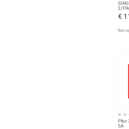
SIN
2/PA
€ 1
"Bel v
Piko 
5A