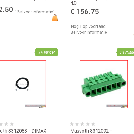
4.0
2.50
€ 156.75
"Bel voor informatie"
Nog 1 op voorraad.
"Bel voor informatie"
3% minder
3% mind
oth 8312083 - DIMAX
Massoth 8312092 -