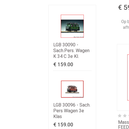
€ 5
Op b
afh
LGB 30090 -
Sach.Pers. Wagen
K 34 C 3e Kl.
€ 159.00
LGB 30096 - Sach.
Pers Wagen 3e
Klas
Mass
€ 159.00
FEED