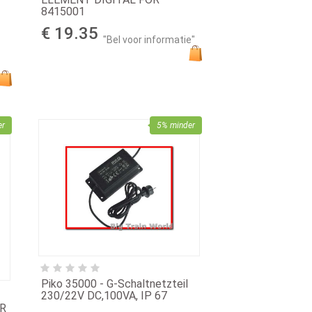
8415001
€ 19.35
"Bel voor informatie"
d
er
5% minder
Piko 35000 - G-Schaltnetzteil
230/22V DC,100VA, IP 67
OR