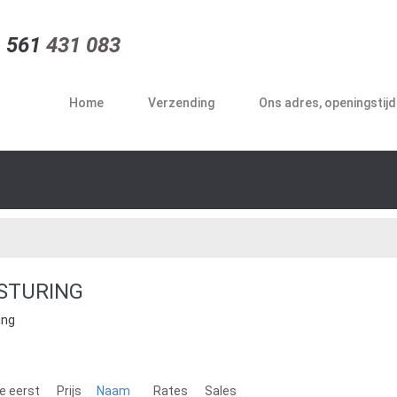
 561
431 083
Home
Verzending
Ons adres, openingstij
STURING
ing
e eerst
Prijs
Naam
Rates
Sales