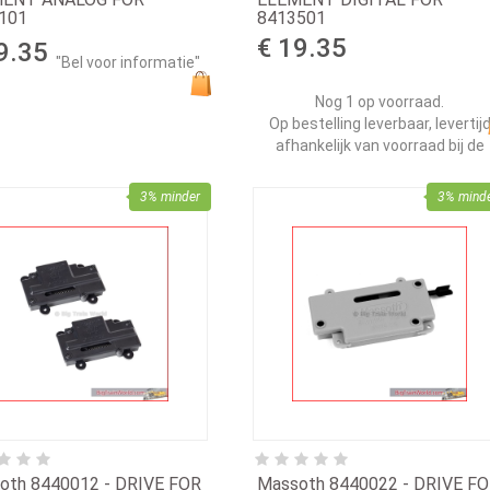
101
8413501
€ 19.35
9.35
"Bel voor informatie"
Nog 1 op voorraad.
Op bestelling leverbaar, levertij
afhankelijk van voorraad bij de
leverancier.
3% minder
3% mind
oth 8440012 - DRIVE FOR
Massoth 8440022 - DRIVE F