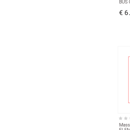
BUS 
€ 6
Mass
ELE