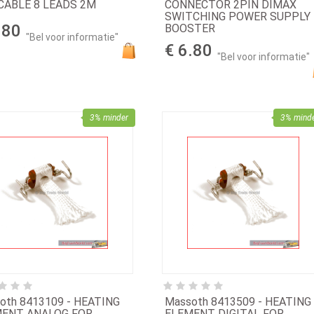
CABLE 8 LEADS 2M
CONNECTOR 2PIN DIMAX
SWITCHING POWER SUPPLY
.80
BOOSTER
"Bel voor informatie"
€ 6.80
"Bel voor informatie"
3% minder
3% mind
oth 8413109 - HEATING
Massoth 8413509 - HEATING
MENT ANALOG FOR
ELEMENT DIGITAL FOR