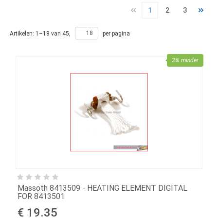
1
2
3
Artikelen:
1
–
18
van
45
,
per pagina
3% minder
Massoth 8413509 - HEATING ELEMENT DIGITAL
FOR 8413501
€ 19.35