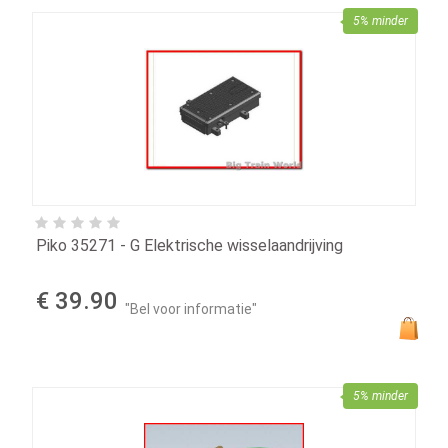
5% minder
Piko 35271 - G Elektrische wisselaandrijving
€ 39.90
"Bel voor informatie"
5% minder