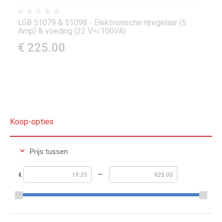
LGB 51079 & 51098 - Elektronische rijregelaar (5
Amp) & voeding (22 V=/100VA)
€ 225.00
Koop-opties
Prijs tussen
—
€