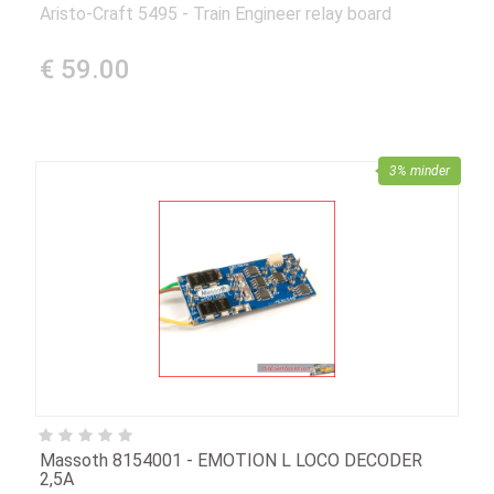
Aristo-Craft 5495 - Train Engineer relay board
€ 59.00
3% minder
Massoth 8154001 - EMOTION L LOCO DECODER
2,5A