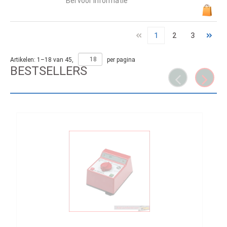
"Bel voor informatie"
1
2
3
Artikelen:
1
–
18
van
45
,
per pagina
BESTSELLERS