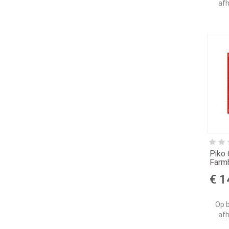
afh
Piko
Farm
€ 1
Op b
afh