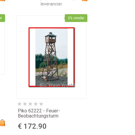
leverancier.
er
5% minder
Piko 62222 - Feuer-
Beobachtungsturm
d
€ 172.90