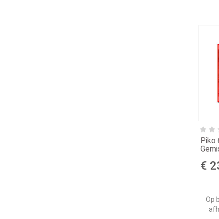
Piko 
Gemi
€ 2
Op b
afh