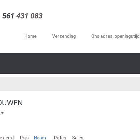
 561
431 083
Home
Verzending
Ons adres, openingstij
OUWEN
en
e eerst
Prijs
Naam
Rates
Sales