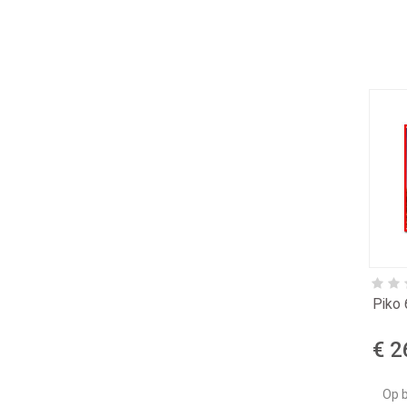
Piko 
€ 2
Op b