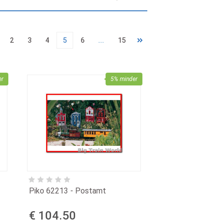
2
3
4
5
6
...
15
er
5% minder
Piko 62213 - Postamt
€ 104.50