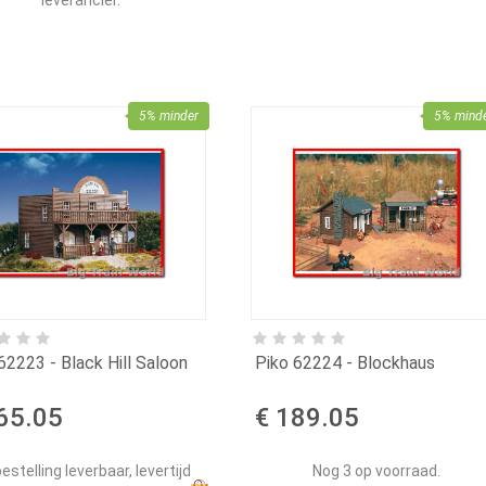
5% minder
5% mind
62223 - Black Hill Saloon
Piko 62224 - Blockhaus
65.05
€ 189.05
estelling leverbaar, levertijd
Nog 3 op voorraad.