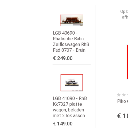
Op b
afh
LGB 40690 -
Rhätische Bahn
Zelfloswagen RhB
Fad 8707 - Bruin
€ 249.00
LGB 41090 - RhB
Piko 
Kk7327 platte
wagon, beladen
€ 1
met 2 lok assen
€ 149.00