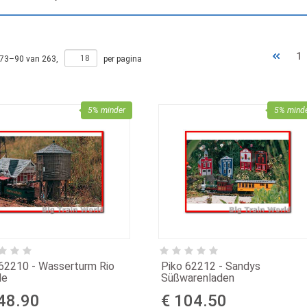
1
73
–
90
van
263
,
per pagina
5% minder
5% mind
 62210 - Wasserturm Rio
Piko 62212 - Sandys
de
Süßwarenladen
48.90
€ 104.50