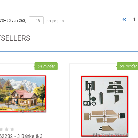
1
73
–
90
van
263
,
per pagina
TSELLERS
5% minder
5% minder
62282 - 3 Bänke & 3