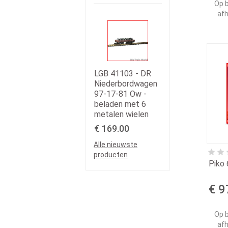
Op b
afh
LGB 41103 - DR
Niederbordwagen
97-17-81 Ow -
beladen met 6
metalen wielen
€ 169.00
Alle nieuwste
producten
Piko 
€ 9
Op b
afh