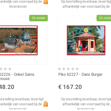
ankelijk van voorraad bij de
Op bestelling leverbaar, levertij
leverancier.
afhankelijk van voorraad bij de
leverancier.
5% minder
5% mind
 62226 - Onkel Sams
Piko 62227 - Dans Burger
house
48.20
€ 167.20
estelling leverbaar, levertijd
Op bestelling leverbaar, levertij
ankelijk van voorraad bij de
afhankelijk van voorraad bij de
leverancier.
leverancier.