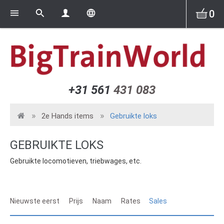
0
+31 561
431 083
2e Hands items
Gebruikte loks
GEBRUIKTE LOKS
Gebruikte locomotieven, triebwages, etc.
Nieuwste eerst
Prijs
Naam
Rates
Sales