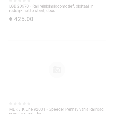
LGB 20670 - Rail reiniginslocomotief, digitaal, in
redelijjk nette staat, doos
€ 425.00
MDK / K Line 92001 - Speeder Pennsylvania Railroad,
in nette staat, doos