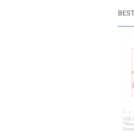
BES
LGB 
"Wism
Soun