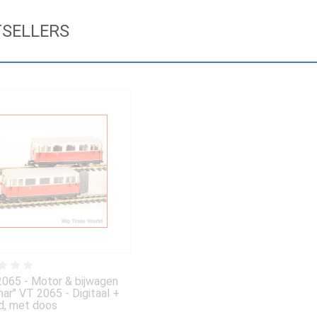
TSELLERS
2065 - Motor & bijwagen
ar" VT 2065 - Digitaal +
d, met doos