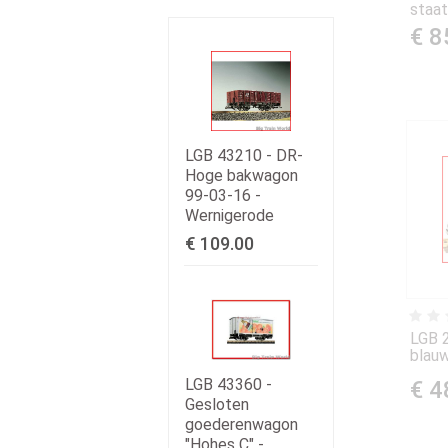
staat
€ 8
LGB 43210 - DR-
Hoge bakwagon
99-03-16 -
Wernigerode
€ 109.00
LGB 2
blau
LGB 43360 -
€ 4
Gesloten
goederenwagon
"Hohes C" -