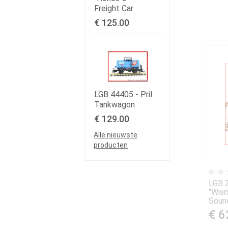
Freight Car
€ 125.00
LGB 44405 - Pril
Tankwagon
€ 129.00
Alle nieuwste
producten
LGB 
"Wism
Soun
€ 6