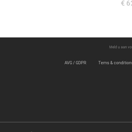
€ 6
Meld u aan vo
AVG / GDPR
Tems & condition