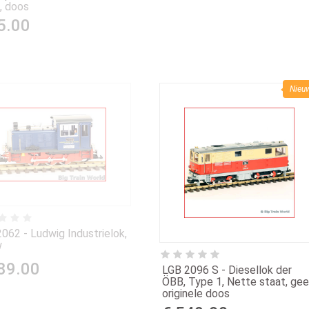
, doos
5.00
Nieu
062 - Ludwig Industrielok,
w
89.00
LGB 2096 S - Diesellok der
ÖBB, Type 1, Nette staat, ge
originele doos