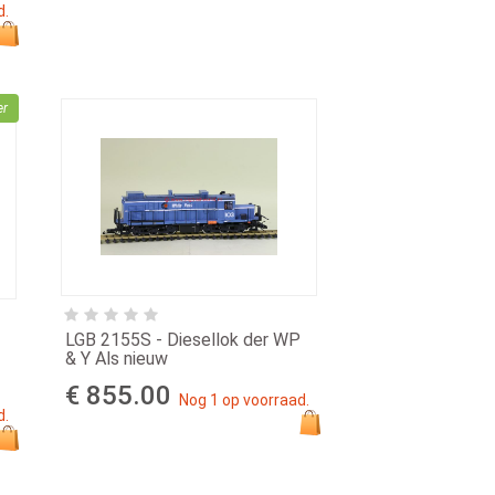
d.
er
LGB 2155S - Diesellok der WP
& Y Als nieuw
€ 855.00
Nog 1 op voorraad.
d.