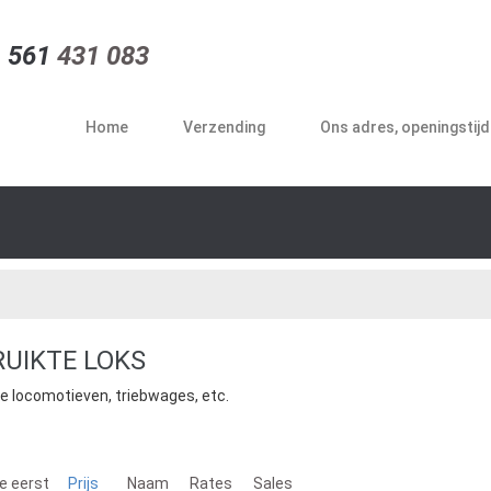
 561
431 083
Home
Verzending
Ons adres, openingstij
UIKTE LOKS
e locomotieven, triebwages, etc.
e eerst
Prijs
Naam
Rates
Sales