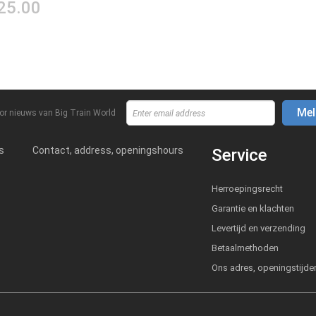
25.00
Mel
or nieuws van Big Train World
s
Contact, address, openingshours
Service
Herroepingsrecht
Garantie en klachten
Levertijd en verzending
Betaalmethoden
Ons adres, openingstijde