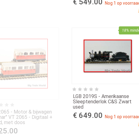
€ 549.00
Nog 1 op voorraa
18% mind
LGB 2019S - Amerikaanse
Sleeptenderlok C&S Zwart
used
2065 - Motor & bijwagen
€ 649.00
ar" VT 2065 - Digitaal +
Nog 1 op voorraa
d, met doos
25.00