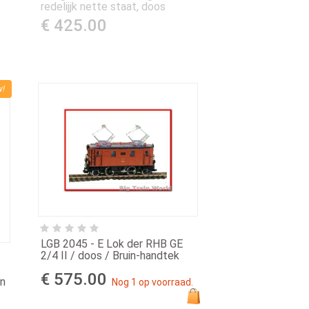
redelijjk nette staat, doos
€ 425.00
w!
LGB 2045 - E Lok der RHB GE
2/4 II / doos / Bruin-handtek
€ 575.00
en
Nog 1 op voorraad.